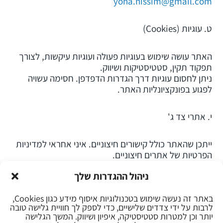
yona.nissim@gmail.com
ט. עוגיות (Cookies)
האתר עושה שימוש בעוגיות פעולה ועוגיות עיקשות, לצורך
תפקוד תקין, סטטיסטיקות ושיווק.
ניתן לחסום עוגיות דרך הגדרות הדפדפן. חסימה עשויה
לפגוע בפונקציונליות האתר.
י. אתרי צד ג'
ייתכן שהאתר כולל קישורים חיצוניים. איני אחראי למדיניות
הפרטיות של אתרים חיצוניים.
ניהול ההגדרות שלך
יא. עדכוני מדיניות
באתר זה נעשה שימוש בטכנולוגיות איסוף מידע כגון Cookies,
לרבות על ידי צדדים שלישיים, כדי לספק לך חוויית גלישה טובה
המסמך עודכן לאחרונה באוגוסט 2025.
יותר וכן למטרות סטטיסטיקה, איפיון ושיווק. המשך הגלישה
יתכנו שינויים במדיניות – העדכונים יפורסמו בעמוד זה.